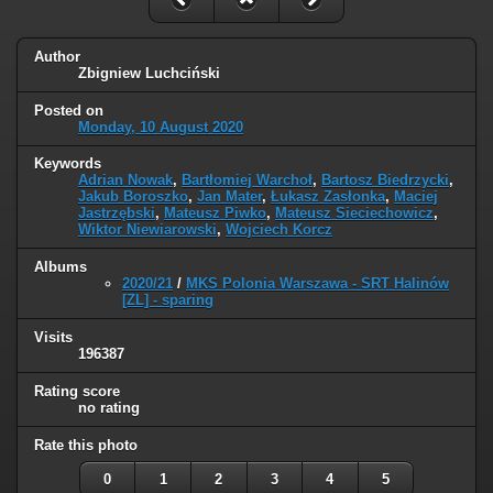
Author
Zbigniew Luchciński
Posted on
Monday, 10 August 2020
Keywords
Adrian Nowak
,
Bartłomiej Warchoł
,
Bartosz Biedrzycki
,
Jakub Boroszko
,
Jan Mater
,
Łukasz Zasłonka
,
Maciej
Jastrzębski
,
Mateusz Piwko
,
Mateusz Sieciechowicz
,
Wiktor Niewiarowski
,
Wojciech Korcz
Albums
2020/21
/
MKS Polonia Warszawa - SRT Halinów
[ZL] - sparing
Visits
196387
Rating score
no rating
Rate this photo
0
1
2
3
4
5