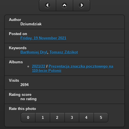
Author
Dziumdziak
Posted on
Friday, 19 November 2021
Keywords
Bartłomiej Dryl
,
Tomasz Zdzikot
Albums
2021/22
/
Prezentacja znaczka pocztowego na
110-lecie Polonii
Visits
2694
Rating score
no rating
Rate this photo
0
1
2
3
4
5