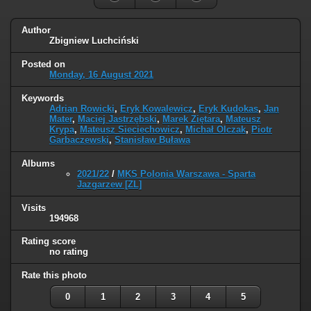
Author
Zbigniew Luchciński
Posted on
Monday, 16 August 2021
Keywords
Adrian Rowicki
,
Eryk Kowalewicz
,
Eryk Kudokas
,
Jan
Mater
,
Maciej Jastrzębski
,
Marek Ziętara
,
Mateusz
Krypa
,
Mateusz Sieciechowicz
,
Michał Olczak
,
Piotr
Garbaczewski
,
Stanisław Buława
Albums
2021/22
/
MKS Polonia Warszawa - Sparta
Jazgarzew [ZL]
Visits
194968
Rating score
no rating
Rate this photo
0
1
2
3
4
5