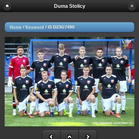
Duma Stolicy
Home
/
Keyword
/
IS D23G7490