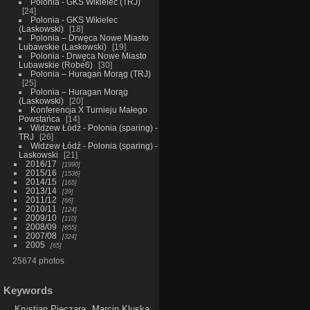
Polonia - GKS Wikielec (TRJ)
24
Polonia - GKS Wikielec
(Laskowski)
18
Polonia – Drwęca Nowe Miasto
Lubawskie (Laskowski)
19
Polonia - Drwęca Nowe Miasto
Lubawskie (Robe6)
30
Polonia – Huragan Morąg (TRJ)
25
Polonia – Huragan Morąg
(Laskowski)
20
Konferencja X Turnieju Małego
Powstańca
14
Widzew Łódź - Polonia (sparing) -
TRJ
26
Widzew Łódź - Polonia (sparing) -
Laskowski
21
2016/17
1990
2015/16
1536
2014/15
165
2013/14
39
2011/12
66
2010/11
124
2009/10
110
2008/09
655
2007/08
324
2005
65
25674 photos
Keywords
Krystian Pieczara
Marcin Kluska