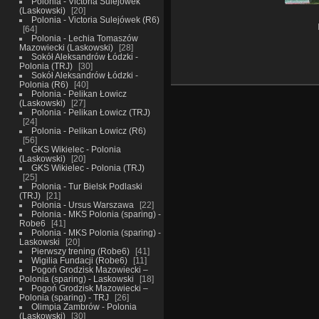
Polonia - Victoria Sulejówek
(Laskowski)
20
Polonia - Victoria Sulejówek (R6)
64
Polonia - Lechia Tomaszów
Mazowiecki (Laskowski)
28
Sokół Aleksandrów Łódzki -
Polonia (TRJ)
30
Sokół Aleksandrów Łódzki -
Polonia (R6)
40
Polonia - Pelikan Łowicz
(Laskowski)
27
Polonia - Pelikan Łowicz (TRJ)
24
Polonia - Pelikan Łowicz (R6)
56
GKS Wikielec - Polonia
(Laskowski)
20
GKS Wikielec - Polonia (TRJ)
25
Polonia - Tur Bielsk Podlaski
(TRJ)
21
Polonia - Ursus Warszawa
22
Polonia - MKS Polonia (sparing) -
Robe6
41
Polonia - MKS Polonia (sparing) -
Laskowski
20
Pierwszy trening (Robe6)
41
Wigilia Fundacji (Robe6)
11
Pogoń Grodzisk Mazowiecki –
Polonia (sparing) - Laskowski
18
Pogoń Grodzisk Mazowiecki –
Polonia (sparing) - TRJ
26
Olimpia Zambrów - Polonia
(Laskowski)
30