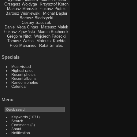
Grzegorz Wojdyga
Krzysztof Koton
Mariusz Marczak
Łukasz Piątek
Bartosz Wiśniewski
Michał Bajdur
Bartosz Biedrzycki
Cezary Sauczek
Daniel Vega Cintas
Mateusz Małek
Łukasz Zjawiński
Marcin Bochenek
Grégoire Nitot
Wojciech Fadecki
Tomasz Wełna
Mateusz Kuchta
Piotr Marciniec
Rafał Smalec
Specials
Most visited
Highest rated
Recent photos
Recent albums
Random photos
Calendar
Menu
Keywords
(1071)
Search
Comments
(8)
About
Notification