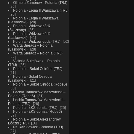
Olimpia Zambrów - Polonia (TRJ)
26
Polonia - Legia II Warszawa (TRJ)
26
Polonia - Legia II Warszawa
(Laskowski)
28
Polonia - Widzew Łódź
(Szczęsny)
25
Polonia - Widzew Łódź
(Laskowski)
41
Polonia - Widzew Łódź (TRJ)
52
Warta Sieradz – Polonia
(Laskowski)
28
Warta Sieradz – Polonia (TRJ)
22
Victoria Sulejówek – Polonia
(TRJ)
25
Polonia – Sokół Ostróda (TRJ)
21
Polonia - Sokół Ostróda
(Laskowski)
21
Polonia – Sokół Ostróda (Robe6)
30
Lechia Tomaszów Mazowiecki –
Polonia (Robe6)
31
Lechia Tomaszów Mazowiecki –
Polonia (TRJ)
26
Polonia - ŁKS Łomża (TRJ)
25
Polonia - ŁKS Łomża (Robe6)
57
Polonia – Sokół Aleksandrów
Łódzki (TRJ)
16
Pelikan Łowicz - Polonia (TRJ)
27