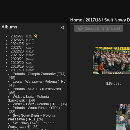
Home
/
2017/18
/
Świt Nowy D
Albums
Search in this set
2026/27
212
2025/26
1337
2024/25
2731
2023/24
3217
2022/23
3802
2021/22
3396
2020/21
2875
2019/20
286
2018/19
1072
2017/18
1670
Polonia - Olimpia Zambrów (TRJ)
45
Legia II Warszawa - Polonia (TRJ)
IMG 6986
43
Polonia - MKS Ełk (Laskowski)
66
Widzew Łódź - Polonia
(Laskowski)
59
Widzew Łódź - Polonia (TRJ)
86
Polonia - Warta Sieradz (TRJ)
22
Świt Nowy Dwór – Polonia
Warszawa (TRJ)
26
Świt Nowy Dwór – Polonia
Warszawa (H)
35