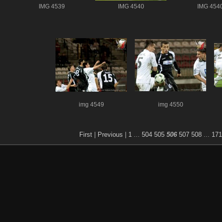
IMG 4539
IMG 4540
IMG 454
img 4549
img 4550
First
|
Previous
|
1
...
504
505
506
507
508
...
171