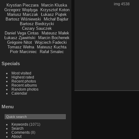
img 4538
Krystian Pieczara
Marcin Kluska
Grzegorz Wojdyga
Krzysztof Koton
Mariusz Marczak
Łukasz Piątek
Bartosz Wiśniewski
Michał Bajdur
Bartosz Biedrzycki
Cezary Sauczek
Daniel Vega Cintas
Mateusz Małek
Łukasz Zjawiński
Marcin Bochenek
Grégoire Nitot
Wojciech Fadecki
Tomasz Wełna
Mateusz Kuchta
Piotr Marciniec
Rafał Smalec
Specials
Most visited
Highest rated
Recent photos
Recent albums
Random photos
Calendar
Menu
Keywords
(1071)
Search
Comments
(8)
About