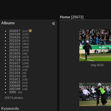
Home
25672
Albums
2026/27
212
2025/26
1337
2024/25
2731
2023/24
3217
2022/23
3802
2021/22
3396
2020/21
2875
2019/20
286
2018/19
1072
2017/18
1670
2016/17
1990
img 4533
2015/16
1536
2014/15
165
2013/14
39
2011/12
66
2010/11
124
2009/10
110
2008/09
655
2007/08
324
2005
65
25674 photos
Keywords