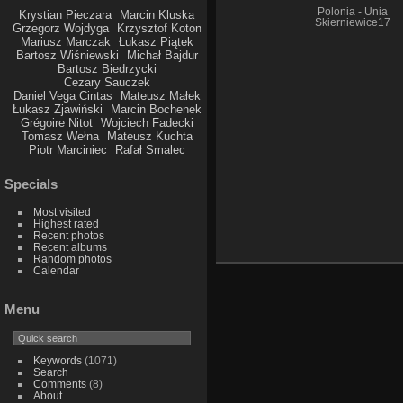
Polonia - Unia
Krystian Pieczara
Marcin Kluska
Skierniewice17
Grzegorz Wojdyga
Krzysztof Koton
Mariusz Marczak
Łukasz Piątek
Bartosz Wiśniewski
Michał Bajdur
Bartosz Biedrzycki
Cezary Sauczek
Daniel Vega Cintas
Mateusz Małek
Łukasz Zjawiński
Marcin Bochenek
Grégoire Nitot
Wojciech Fadecki
Tomasz Wełna
Mateusz Kuchta
Piotr Marciniec
Rafał Smalec
Specials
Most visited
Highest rated
Recent photos
Recent albums
Random photos
Calendar
Menu
Keywords
(1071)
Search
Comments
(8)
About