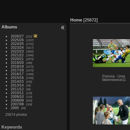
Home
25672
Albums
2026/27
212
2025/26
1337
2024/25
2731
2023/24
3217
2022/23
3802
2021/22
3396
2020/21
2875
2019/20
286
2018/19
1072
2017/18
1670
2016/17
1990
Polonia - Unia
2015/16
1536
Skierniewice11
2014/15
165
2013/14
39
2011/12
66
2010/11
124
2009/10
110
2008/09
655
2007/08
324
2005
65
25674 photos
Keywords